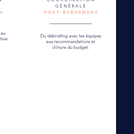
GÉNÉRALE
n
post-événement
 au
Du débriefing avec les équipes
hier
aux recommandations et
clôture du budget.